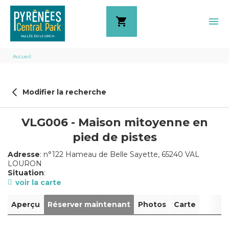
shopping_cart
menu
Fil
Accueil
d'Ariane
Modifier la recherche
VLG006 - Maison mitoyenne en
pied de pistes
Adresse
: n°122 Hameau de Belle Sayette, 65240 VAL
LOURON
Situation
:
voir la carte
Aperçu
Réserver maintenant
Photos
Carte