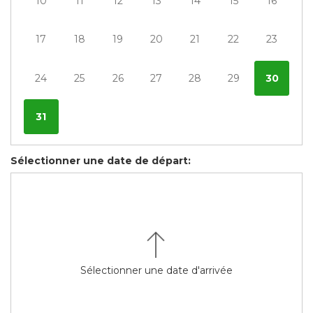
10
11
12
13
14
15
16
17
18
19
20
21
22
23
24
25
26
27
28
29
30
31
Sélectionner une date de départ:
Sélectionner une date d'arrivée