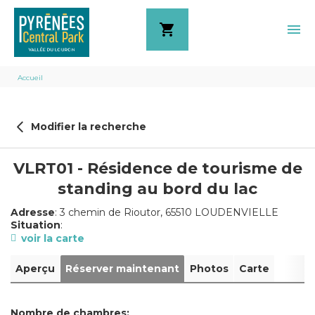
shopping_cart
menu
Fil
Accueil
d'Ariane
Modifier la recherche
VLRT01 - Résidence de tourisme de
standing au bord du lac
Adresse
: 3 chemin de Rioutor, 65510 LOUDENVIELLE
Situation
:
voir la carte
Aperçu
Réserver maintenant
Photos
Carte
Nombre de chambres: