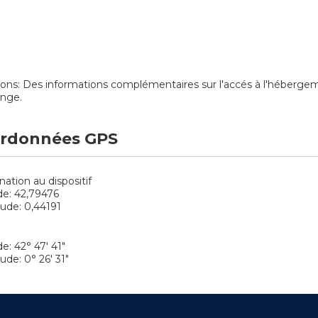
ions: Des informations complémentaires sur l'accés à l'héber
ange.
rdonnées GPS
nation au dispositif
de: 42,79476
ude: 0,44191
e: 42° 47' 41"
ude: 0° 26' 31"