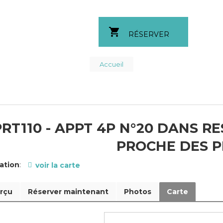
shopping_cart
RÉSERVER
Fil
Accueil
d'Ariane
RT110 - APPT 4P N°20 DANS 
PROCHE DES P
ation
:
voir la carte
rçu
Réserver maintenant
Photos
Carte