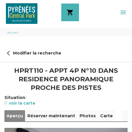
shopping_cart
menu
Fil
Accueil
d'Ariane
Modifier la recherche
HPRT110 - APPT 4P N°10 DANS
RESIDENCE PANORAMIQUE
PROCHE DES PISTES
Situation
:
voir la carte
Aperçu
Réserver maintenant
Photos
Carte