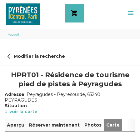
shopping_cart
menu
Fil
Accueil
d'Ariane
Modifier la recherche
HPRT01 - Résidence de tourisme
pied de pistes à Peyragudes
Adresse
: Peyragudes - Peyresourde, 65240
PEYRAGUDES
Situation
:
voir la carte
Aperçu
Réserver maintenant
Photos
Carte